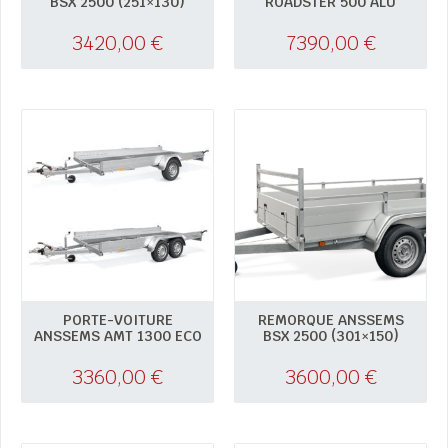
BSX 2500 (251×130)
ROADSTER 500 ALU
3420,00
€
7390,00
€
PORTE-VOITURE
REMORQUE ANSSEMS
ANSSEMS AMT 1300 ECO
BSX 2500 (301×150)
3360,00
€
3600,00
€