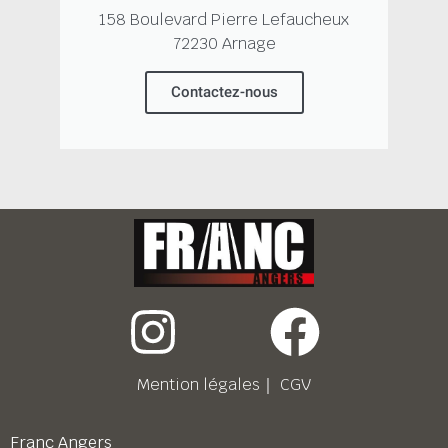
158 Boulevard Pierre Lefaucheux
72230 Arnage
Contactez-nous
Mention légales
｜
CGV
Franc Angers