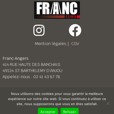
Mention légales
｜
CGV
Franc Angers
414 RUE HAUTE DES BANCHAIS
49124 ST BARTHELEMY D’ANJOU
Appelez-nous :
02 41 43 67 78
Franc Le Mans
Nous utilisons des cookies pour vous garantir la meilleure
158 BD PIERRE LEFAUCHEUX
expérience sur notre site web. Si vous continuez à utiliser ce
72230 ARNAGE
site, nous supposerons que vous en êtes satisfait.
Appelez-nous :
02 43 87 38 08
Accepter
Refuser