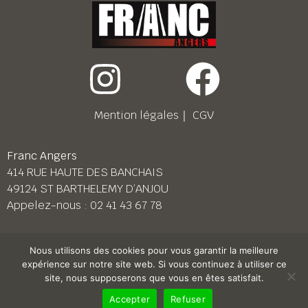
Mention légales
｜
CGV
Franc Angers
414 RUE HAUTE DES BANCHAIS
49124 ST BARTHELEMY D’ANJOU
Appelez-nous :
02 41 43 67 78
Franc Le Mans
Nous utilisons des cookies pour vous garantir la meilleure
158 BD PIERRE LEFAUCHEUX
expérience sur notre site web. Si vous continuez à utiliser ce
72230 ARNAGE
site, nous supposerons que vous en êtes satisfait.
Appelez-nous :
02 43 87 38 08
Accepter
Refuser