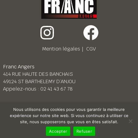
Mention légales
｜
CGV
Franc Angers
414 RUE HAUTE DES BANCHAIS
49124 ST BARTHELEMY D’ANJOU
Appelez-nous :
02 41 43 67 78
Franc Le Mans
Nous utilisons des cookies pour vous garantir la meilleure
158 BD PIERRE LEFAUCHEUX
expérience sur notre site web. Si vous continuez à utiliser ce
72230 ARNAGE
site, nous supposerons que vous en êtes satisfait.
Appelez-nous :
02 43 87 38 08
Accepter
Refuser