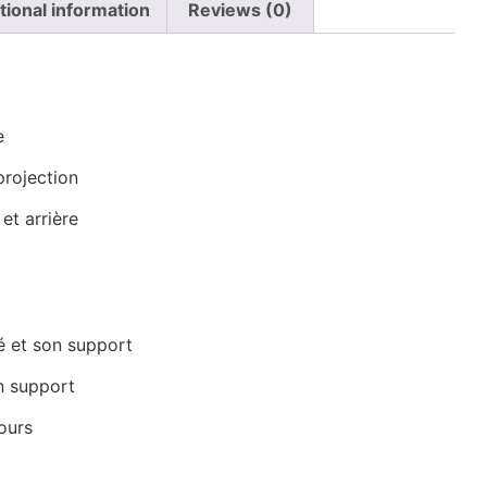
tional information
Reviews (0)
n
e
projection
et arrière
é et son support
n support
ours