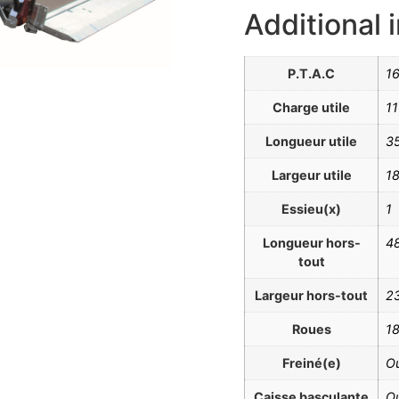
Additional 
P.T.A.C
1
Charge utile
1
Longueur utile
3
Largeur utile
1
Essieu(x)
1
Longueur hors-
4
tout
Largeur hors-tout
2
Roues
1
Freiné(e)
Ou
Caisse basculante
Ou