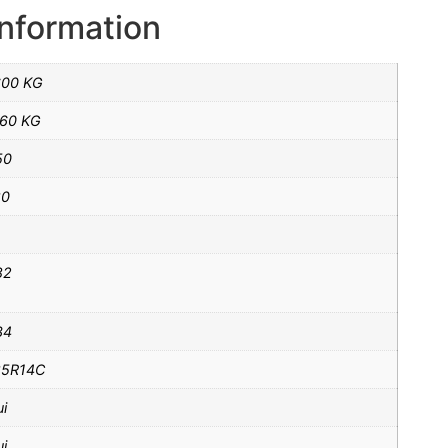
information
600 KG
160 KG
50
80
82
34
85R14C
i
i