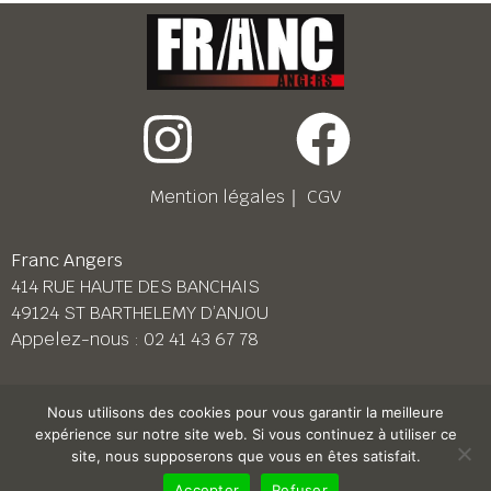
Mention légales
｜
CGV
Franc Angers
414 RUE HAUTE DES BANCHAIS
49124 ST BARTHELEMY D’ANJOU
Appelez-nous :
02 41 43 67 78
Franc Le Mans
Nous utilisons des cookies pour vous garantir la meilleure
158 BD PIERRE LEFAUCHEUX
expérience sur notre site web. Si vous continuez à utiliser ce
72230 ARNAGE
site, nous supposerons que vous en êtes satisfait.
Appelez-nous :
02 43 87 38 08
Accepter
Refuser