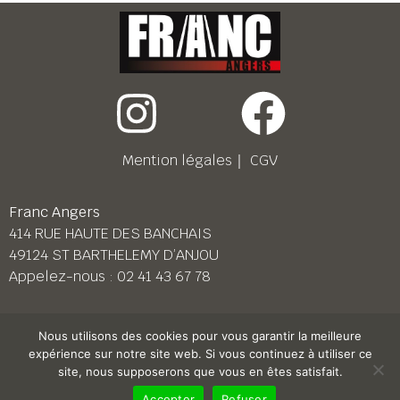
Mention légales
｜
CGV
Franc Angers
414 RUE HAUTE DES BANCHAIS
49124 ST BARTHELEMY D’ANJOU
Appelez-nous :
02 41 43 67 78
Franc Le Mans
Nous utilisons des cookies pour vous garantir la meilleure
158 BD PIERRE LEFAUCHEUX
expérience sur notre site web. Si vous continuez à utiliser ce
72230 ARNAGE
site, nous supposerons que vous en êtes satisfait.
Appelez-nous :
02 43 87 38 08
Accepter
Refuser