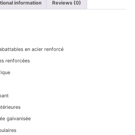
tional information
Reviews (0)
n
rabattables en acier renforcé
les renforcées
rique
pant
térieures
ée galvanisée
bulaires