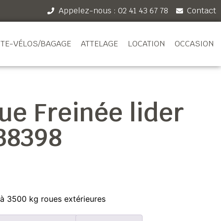
Appelez-nous : 02 41 43 67 78
Contact
TE-VÉLOS/BAGAGE
ATTELAGE
LOCATION
OCCASION
e Freinée lider
38398
 3500 kg roues extérieures