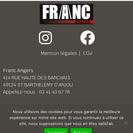
Mention légales
｜
CGV
Franc Angers
414 RUE HAUTE DES BANCHAIS
49124 ST BARTHELEMY D’ANJOU
Appelez-nous :
02 41 43 67 78
Franc Le Mans
Nous utilisons des cookies pour vous garantir la meilleure
158 BD PIERRE LEFAUCHEUX
expérience sur notre site web. Si vous continuez à utiliser ce
72230 ARNAGE
site, nous supposerons que vous en êtes satisfait.
Appelez-nous :
02 43 87 38 08
Accepter
Refuser