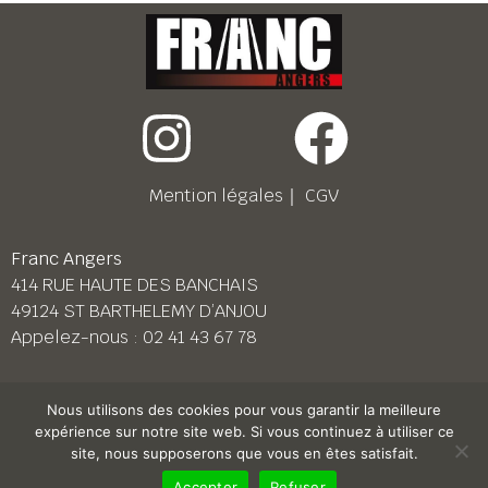
Mention légales
｜
CGV
Franc Angers
414 RUE HAUTE DES BANCHAIS
49124 ST BARTHELEMY D’ANJOU
Appelez-nous :
02 41 43 67 78
Franc Le Mans
Nous utilisons des cookies pour vous garantir la meilleure
158 BD PIERRE LEFAUCHEUX
expérience sur notre site web. Si vous continuez à utiliser ce
72230 ARNAGE
site, nous supposerons que vous en êtes satisfait.
Appelez-nous :
02 43 87 38 08
Accepter
Refuser