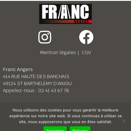
Mention légales
｜
CGV
Franc Angers
414 RUE HAUTE DES BANCHAIS
49124 ST BARTHELEMY D’ANJOU
Appelez-nous :
02 41 43 67 78
Franc Le Mans
Nous utilisons des cookies pour vous garantir la meilleure
158 BD PIERRE LEFAUCHEUX
expérience sur notre site web. Si vous continuez à utiliser ce
72230 ARNAGE
site, nous supposerons que vous en êtes satisfait.
Appelez-nous :
02 43 87 38 08
Accepter
Refuser