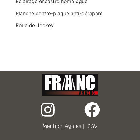
Eclairage encastré homologué
Planché contre-plaqué anti-dérapant
Roue de Jockey
Mention légales
｜
CGV