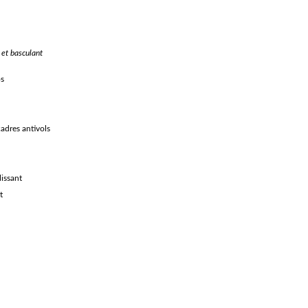
n
 et basculant
os
cadres antivols
issant
t