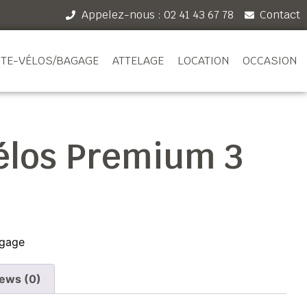
Appelez-nous : 02 41 43 67 78
Contact
TE-VÉLOS/BAGAGE
ATTELAGE
LOCATION
OCCASION
élos Premium 3
agage
ews (0)