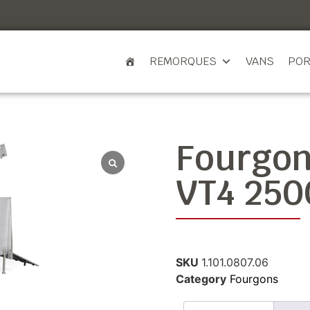
REMORQUES
VANS
POR
Fourgo
VT4 250
SKU
1.101.0807.06
Category
Fourgons