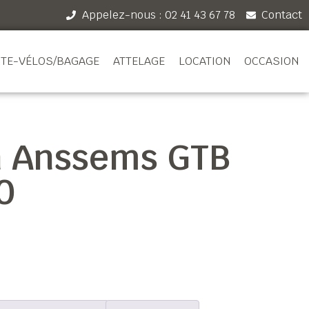
Appelez-nous : 02 41 43 67 78
Contact
TE-VÉLOS/BAGAGE
ATTELAGE
LOCATION
OCCASION
n Anssems GTB
0