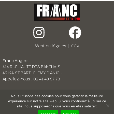
Mention légales
｜
CGV
Franc Angers
414 RUE HAUTE DES BANCHAIS
49124 ST BARTHELEMY D’ANJOU
Appelez-nous :
02 41 43 67 78
Franc Le Mans
Nous utilisons des cookies pour vous garantir la meilleure
158 BD PIERRE LEFAUCHEUX
expérience sur notre site web. Si vous continuez à utiliser ce
72230 ARNAGE
site, nous supposerons que vous en êtes satisfait.
Appelez-nous :
02 43 87 38 08
Accepter
Refuser