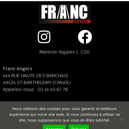
Mention légales
｜
CGV
Franc Angers
414 RUE HAUTE DES BANCHAIS
49124 ST BARTHELEMY D’ANJOU
Appelez-nous :
02 41 43 67 78
Franc Le Mans
Nous utilisons des cookies pour vous garantir la meilleure
158 BD PIERRE LEFAUCHEUX
expérience sur notre site web. Si vous continuez à utiliser ce
72230 ARNAGE
site, nous supposerons que vous en êtes satisfait.
Appelez-nous :
02 43 87 38 08
Accepter
Refuser