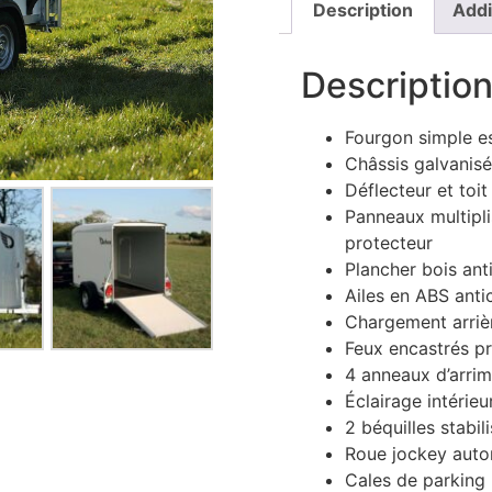
Description
Addi
Descriptio
Fourgon simple es
Châssis galvanis
Déflecteur et toit
Panneaux multipli
protecteur
Plancher bois ant
Ailes en ABS anti
Chargement arrièr
Feux encastrés p
4 anneaux d’arrima
Éclairage intérieu
2 béquilles stabil
Roue jockey aut
Cales de parking