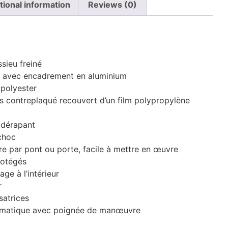
tional information
Reviews (0)
n
sieu freiné
é avec encadrement en aluminium
 polyester
s contreplaqué recouvert d’un film polypropylène
idérapant
choc
e par pont ou porte, facile à mettre en œuvre
rotégés
ge à l’intérieur
r
isatrices
omatique avec poignée de manœuvre