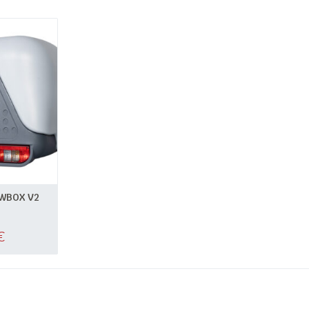
WBOX V2
€