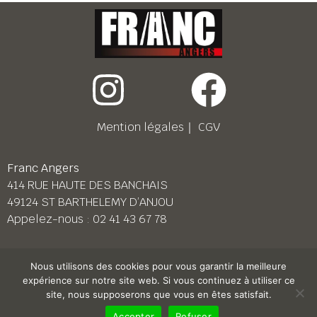
Mention légales
｜
CGV
Franc Angers
414 RUE HAUTE DES BANCHAIS
49124 ST BARTHELEMY D’ANJOU
Appelez-nous :
02 41 43 67 78
Franc Le Mans
Nous utilisons des cookies pour vous garantir la meilleure
158 BD PIERRE LEFAUCHEUX
expérience sur notre site web. Si vous continuez à utiliser ce
72230 ARNAGE
site, nous supposerons que vous en êtes satisfait.
Appelez-nous :
02 43 87 38 08
Accepter
Refuser