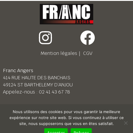
Mention légales
｜
CGV
Franc Angers
414 RUE HAUTE DES BANCHAIS
49124 ST BARTHELEMY D’ANJOU
Appelez-nous :
02 41 43 67 78
Franc Le Mans
Nous utilisons des cookies pour vous garantir la meilleure
158 BD PIERRE LEFAUCHEUX
expérience sur notre site web. Si vous continuez à utiliser ce
72230 ARNAGE
site, nous supposerons que vous en êtes satisfait.
Appelez-nous :
02 43 87 38 08
Accepter
Refuser