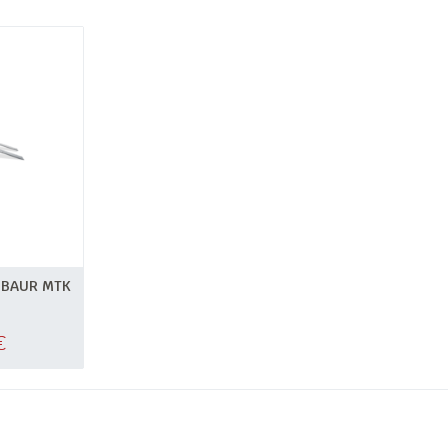
MBAUR MTK
€