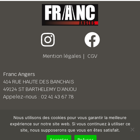
Mention légales
｜
CGV
Franc Angers
414 RUE HAUTE DES BANCHAIS
49124 ST BARTHELEMY D’ANJOU
Appelez-nous :
02 41 43 67 78
Franc Le Mans
Nous utilisons des cookies pour vous garantir la meilleure
158 BD PIERRE LEFAUCHEUX
expérience sur notre site web. Si vous continuez à utiliser ce
72230 ARNAGE
site, nous supposerons que vous en êtes satisfait.
Appelez-nous :
02 43 87 38 08
Accepter
Refuser