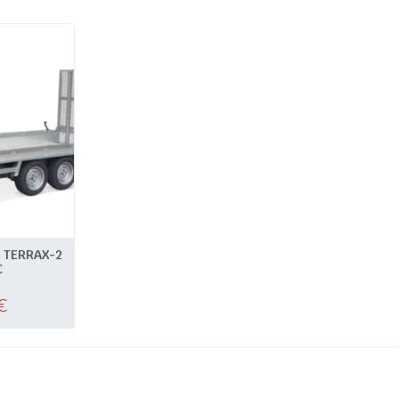
 TERRAX-2
C
€