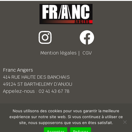
Mention légales
｜
CGV
Franc Angers
414 RUE HAUTE DES BANCHAIS
49124 ST BARTHELEMY D’ANJOU
Appelez-nous :
02 41 43 67 78
Franc Le Mans
Nous utilisons des cookies pour vous garantir la meilleure
158 BD PIERRE LEFAUCHEUX
expérience sur notre site web. Si vous continuez à utiliser ce
72230 ARNAGE
site, nous supposerons que vous en êtes satisfait.
Appelez-nous :
02 43 87 38 08
Accepter
Refuser