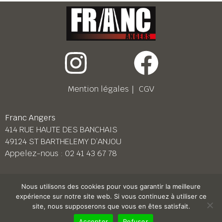
Mention légales
｜
CGV
Franc Angers
414 RUE HAUTE DES BANCHAIS
49124 ST BARTHELEMY D’ANJOU
Appelez-nous :
02 41 43 67 78
Franc Le Mans
Nous utilisons des cookies pour vous garantir la meilleure
158 BD PIERRE LEFAUCHEUX
expérience sur notre site web. Si vous continuez à utiliser ce
72230 ARNAGE
site, nous supposerons que vous en êtes satisfait.
Appelez-nous :
02 43 87 38 08
Accepter
Refuser