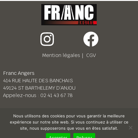
Mention légales
｜
CGV
Franc Angers
414 RUE HAUTE DES BANCHAIS
49124 ST BARTHELEMY D’ANJOU
Appelez-nous :
02 41 43 67 78
Franc Le Mans
Nous utilisons des cookies pour vous garantir la meilleure
158 BD PIERRE LEFAUCHEUX
expérience sur notre site web. Si vous continuez à utiliser ce
72230 ARNAGE
site, nous supposerons que vous en êtes satisfait.
Appelez-nous :
02 43 87 38 08
Accepter
Refuser