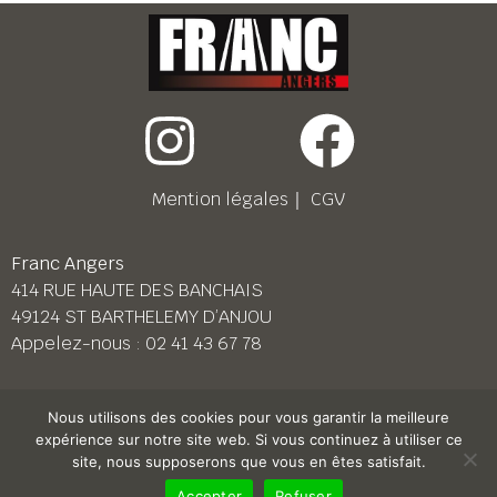
Mention légales
｜
CGV
Franc Angers
414 RUE HAUTE DES BANCHAIS
49124 ST BARTHELEMY D’ANJOU
Appelez-nous :
02 41 43 67 78
Franc Le Mans
Nous utilisons des cookies pour vous garantir la meilleure
158 BD PIERRE LEFAUCHEUX
expérience sur notre site web. Si vous continuez à utiliser ce
72230 ARNAGE
site, nous supposerons que vous en êtes satisfait.
Appelez-nous :
02 43 87 38 08
Accepter
Refuser