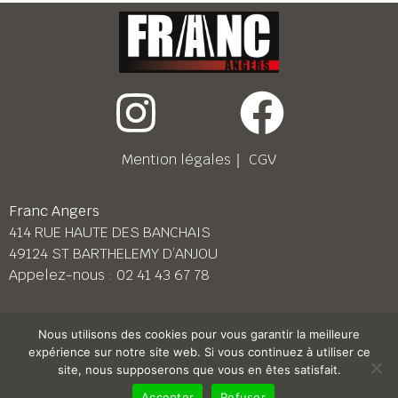
Mention légales
｜
CGV
Franc Angers
414 RUE HAUTE DES BANCHAIS
49124 ST BARTHELEMY D’ANJOU
Appelez-nous :
02 41 43 67 78
Franc Le Mans
Nous utilisons des cookies pour vous garantir la meilleure
158 BD PIERRE LEFAUCHEUX
expérience sur notre site web. Si vous continuez à utiliser ce
72230 ARNAGE
site, nous supposerons que vous en êtes satisfait.
Appelez-nous :
02 43 87 38 08
Accepter
Refuser