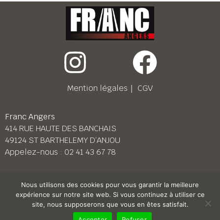
Mention légales
｜
CGV
Franc Angers
414 RUE HAUTE DES BANCHAIS
49124 ST BARTHELEMY D’ANJOU
Appelez-nous :
02 41 43 67 78
Franc Le Mans
Nous utilisons des cookies pour vous garantir la meilleure
158 BD PIERRE LEFAUCHEUX
expérience sur notre site web. Si vous continuez à utiliser ce
72230 ARNAGE
site, nous supposerons que vous en êtes satisfait.
Appelez-nous :
02 43 87 38 08
Accepter
Refuser