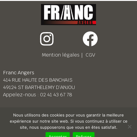
Mention légales
｜
CGV
Franc Angers
414 RUE HAUTE DES BANCHAIS
49124 ST BARTHELEMY D’ANJOU
Appelez-nous :
02 41 43 67 78
Franc Le Mans
Nous utilisons des cookies pour vous garantir la meilleure
158 BD PIERRE LEFAUCHEUX
expérience sur notre site web. Si vous continuez à utiliser ce
72230 ARNAGE
site, nous supposerons que vous en êtes satisfait.
Appelez-nous :
02 43 87 38 08
Accepter
Refuser