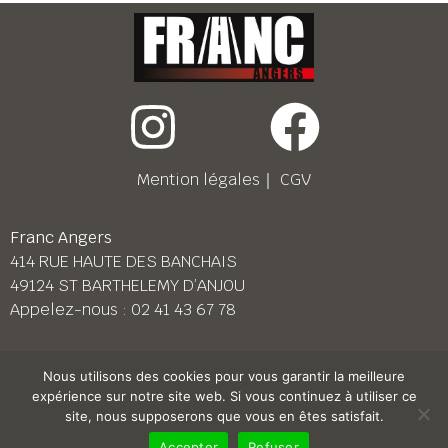
Mention légales
｜
CGV
Franc Angers
414 RUE HAUTE DES BANCHAIS
49124 ST BARTHELEMY D’ANJOU
Appelez-nous :
02 41 43 67 78
Franc Le Mans
Nous utilisons des cookies pour vous garantir la meilleure
158 BD PIERRE LEFAUCHEUX
expérience sur notre site web. Si vous continuez à utiliser ce
72230 ARNAGE
site, nous supposerons que vous en êtes satisfait.
Appelez-nous :
02 43 87 38 08
Accepter
Refuser