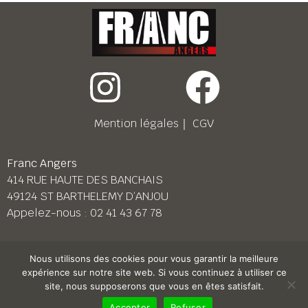
Mention légales
｜
CGV
Franc Angers
414 RUE HAUTE DES BANCHAIS
49124 ST BARTHELEMY D’ANJOU
Appelez-nous :
02 41 43 67 78
Franc Le Mans
Nous utilisons des cookies pour vous garantir la meilleure
158 BD PIERRE LEFAUCHEUX
expérience sur notre site web. Si vous continuez à utiliser ce
72230 ARNAGE
site, nous supposerons que vous en êtes satisfait.
Appelez-nous :
02 43 87 38 08
Accepter
Refuser