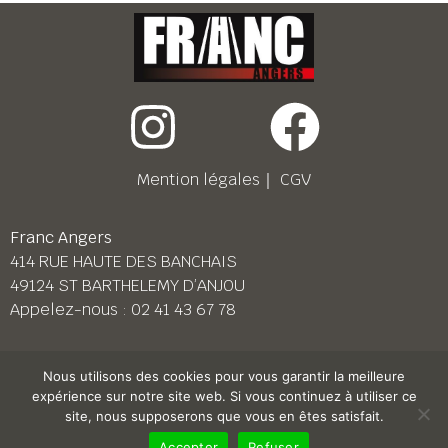
Mention légales
｜
CGV
Franc Angers
414 RUE HAUTE DES BANCHAIS
49124 ST BARTHELEMY D’ANJOU
Appelez-nous :
02 41 43 67 78
Franc Le Mans
Nous utilisons des cookies pour vous garantir la meilleure
158 BD PIERRE LEFAUCHEUX
expérience sur notre site web. Si vous continuez à utiliser ce
72230 ARNAGE
site, nous supposerons que vous en êtes satisfait.
Appelez-nous :
02 43 87 38 08
Accepter
Refuser