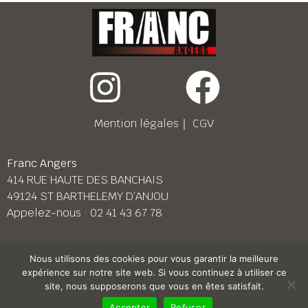
Mention légales
｜
CGV
Franc Angers
414 RUE HAUTE DES BANCHAIS
49124 ST BARTHELEMY D’ANJOU
Appelez-nous :
02 41 43 67 78
Franc Le Mans
Nous utilisons des cookies pour vous garantir la meilleure
158 BD PIERRE LEFAUCHEUX
expérience sur notre site web. Si vous continuez à utiliser ce
72230 ARNAGE
site, nous supposerons que vous en êtes satisfait.
Appelez-nous :
02 43 87 38 08
Accepter
Refuser