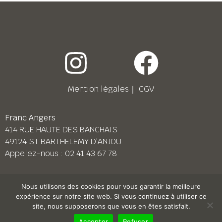
Mention légales
｜
CGV
Franc Angers
414 RUE HAUTE DES BANCHAIS
49124 ST BARTHELEMY D’ANJOU
Appelez-nous :
02 41 43 67 78
Franc Le Mans
Nous utilisons des cookies pour vous garantir la meilleure
158 BD PIERRE LEFAUCHEUX
expérience sur notre site web. Si vous continuez à utiliser ce
72230 ARNAGE
site, nous supposerons que vous en êtes satisfait.
Appelez-nous :
02 43 87 38 08
Accepter
Refuser