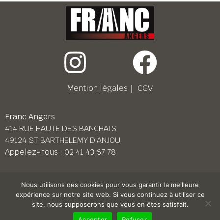
Mention légales
｜
CGV
Franc Angers
414 RUE HAUTE DES BANCHAIS
49124 ST BARTHELEMY D’ANJOU
Appelez-nous :
02 41 43 67 78
Franc Le Mans
Nous utilisons des cookies pour vous garantir la meilleure
158 BD PIERRE LEFAUCHEUX
expérience sur notre site web. Si vous continuez à utiliser ce
72230 ARNAGE
site, nous supposerons que vous en êtes satisfait.
Appelez-nous :
02 43 87 38 08
Accepter
Refuser