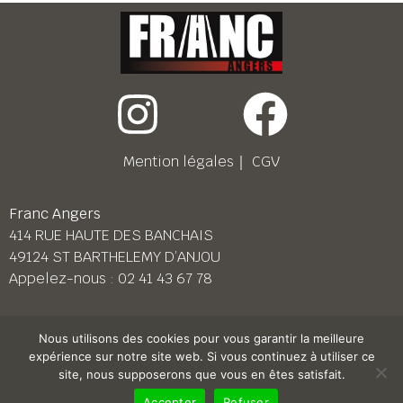
Mention légales
｜
CGV
Franc Angers
414 RUE HAUTE DES BANCHAIS
49124 ST BARTHELEMY D’ANJOU
Appelez-nous :
02 41 43 67 78
Franc Le Mans
Nous utilisons des cookies pour vous garantir la meilleure
158 BD PIERRE LEFAUCHEUX
expérience sur notre site web. Si vous continuez à utiliser ce
72230 ARNAGE
site, nous supposerons que vous en êtes satisfait.
Appelez-nous :
02 43 87 38 08
Accepter
Refuser