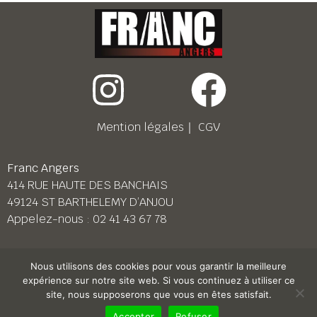
Mention légales
｜
CGV
Franc Angers
414 RUE HAUTE DES BANCHAIS
49124 ST BARTHELEMY D’ANJOU
Appelez-nous :
02 41 43 67 78
Franc Le Mans
Nous utilisons des cookies pour vous garantir la meilleure
158 BD PIERRE LEFAUCHEUX
expérience sur notre site web. Si vous continuez à utiliser ce
72230 ARNAGE
site, nous supposerons que vous en êtes satisfait.
Appelez-nous :
02 43 87 38 08
Accepter
Refuser