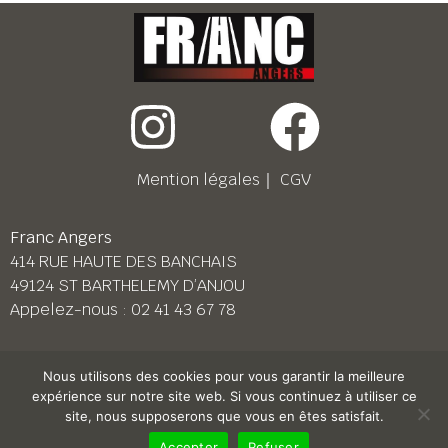
Mention légales
｜
CGV
Franc Angers
414 RUE HAUTE DES BANCHAIS
49124 ST BARTHELEMY D’ANJOU
Appelez-nous :
02 41 43 67 78
Franc Le Mans
Nous utilisons des cookies pour vous garantir la meilleure
158 BD PIERRE LEFAUCHEUX
expérience sur notre site web. Si vous continuez à utiliser ce
72230 ARNAGE
site, nous supposerons que vous en êtes satisfait.
Appelez-nous :
02 43 87 38 08
Accepter
Refuser