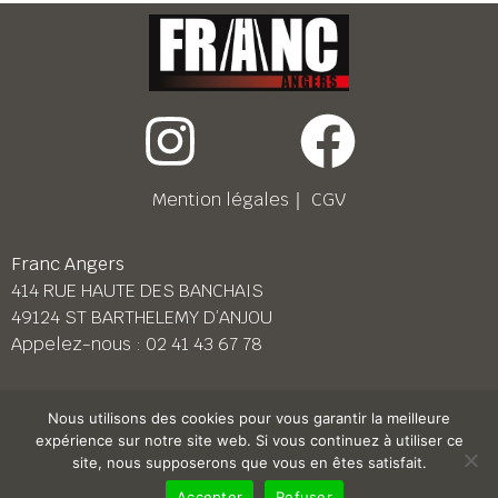
Mention légales
｜
CGV
Franc Angers
414 RUE HAUTE DES BANCHAIS
49124 ST BARTHELEMY D’ANJOU
Appelez-nous :
02 41 43 67 78
Franc Le Mans
Nous utilisons des cookies pour vous garantir la meilleure
158 BD PIERRE LEFAUCHEUX
expérience sur notre site web. Si vous continuez à utiliser ce
72230 ARNAGE
site, nous supposerons que vous en êtes satisfait.
Appelez-nous :
02 43 87 38 08
Accepter
Refuser