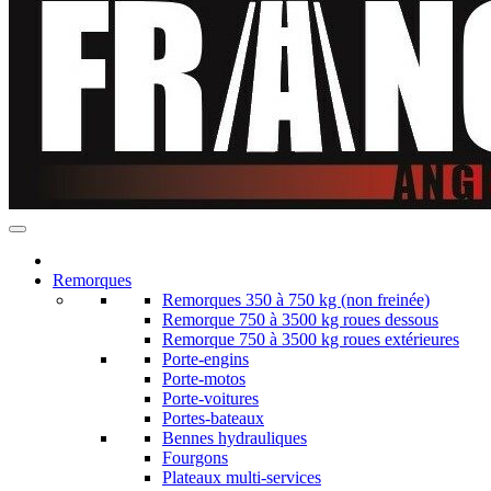
Remorques
Remorques 350 à 750 kg (non freinée)
Remorque 750 à 3500 kg roues dessous
Remorque 750 à 3500 kg roues extérieures
Porte-engins
Porte-motos
Porte-voitures
Portes-bateaux
Bennes hydrauliques
Fourgons
Plateaux multi-services