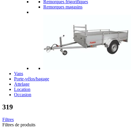
Remorques frigorifiques
Remorques magasins
Vans
Porte-vélos/bagage
Attelage
Location
Occasion
319
Filtres
Filtres de produits