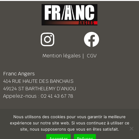
Mention légales
｜
CGV
Franc Angers
414 RUE HAUTE DES BANCHAIS
49124 ST BARTHELEMY D’ANJOU
Appelez-nous :
02 41 43 67 78
Franc Le Mans
Nous utilisons des cookies pour vous garantir la meilleure
158 BD PIERRE LEFAUCHEUX
expérience sur notre site web. Si vous continuez à utiliser ce
72230 ARNAGE
site, nous supposerons que vous en êtes satisfait.
Appelez-nous :
02 43 87 38 08
Accepter
Refuser