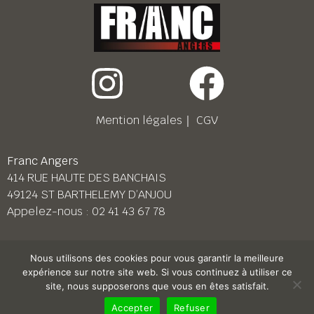
Mention légales
｜
CGV
Franc Angers
414 RUE HAUTE DES BANCHAIS
49124 ST BARTHELEMY D’ANJOU
Appelez-nous :
02 41 43 67 78
Franc Le Mans
Nous utilisons des cookies pour vous garantir la meilleure
158 BD PIERRE LEFAUCHEUX
expérience sur notre site web. Si vous continuez à utiliser ce
72230 ARNAGE
site, nous supposerons que vous en êtes satisfait.
Appelez-nous :
02 43 87 38 08
Accepter
Refuser