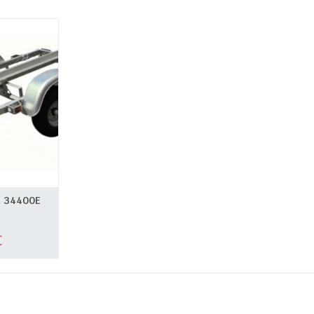
R 34400E
€