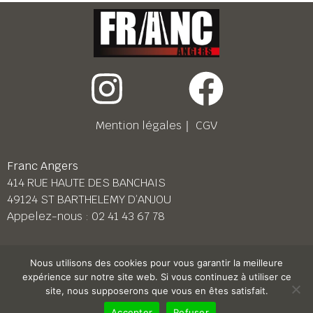
Mention légales
｜
CGV
Franc Angers
414 RUE HAUTE DES BANCHAIS
49124 ST BARTHELEMY D’ANJOU
Appelez-nous :
02 41 43 67 78
Franc Le Mans
Nous utilisons des cookies pour vous garantir la meilleure
158 BD PIERRE LEFAUCHEUX
expérience sur notre site web. Si vous continuez à utiliser ce
72230 ARNAGE
site, nous supposerons que vous en êtes satisfait.
Appelez-nous :
02 43 87 38 08
Accepter
Refuser