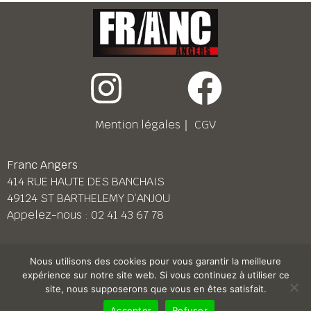
Mention légales
｜
CGV
Franc Angers
414 RUE HAUTE DES BANCHAIS
49124 ST BARTHELEMY D’ANJOU
Appelez-nous :
02 41 43 67 78
Franc Le Mans
Nous utilisons des cookies pour vous garantir la meilleure
158 BD PIERRE LEFAUCHEUX
expérience sur notre site web. Si vous continuez à utiliser ce
72230 ARNAGE
site, nous supposerons que vous en êtes satisfait.
Appelez-nous :
02 43 87 38 08
Accepter
Refuser