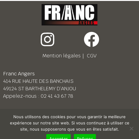
Mention légales
｜
CGV
Franc Angers
414 RUE HAUTE DES BANCHAIS
49124 ST BARTHELEMY D’ANJOU
Appelez-nous :
02 41 43 67 78
Franc Le Mans
Nous utilisons des cookies pour vous garantir la meilleure
158 BD PIERRE LEFAUCHEUX
expérience sur notre site web. Si vous continuez à utiliser ce
72230 ARNAGE
site, nous supposerons que vous en êtes satisfait.
Appelez-nous :
02 43 87 38 08
Accepter
Refuser