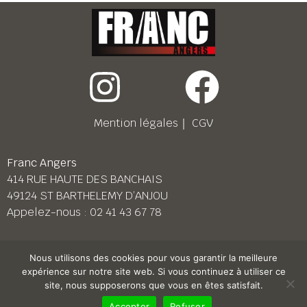
Mention légales
｜
CGV
Franc Angers
414 RUE HAUTE DES BANCHAIS
49124 ST BARTHELEMY D’ANJOU
Appelez-nous :
02 41 43 67 78
Franc Le Mans
Nous utilisons des cookies pour vous garantir la meilleure
158 BD PIERRE LEFAUCHEUX
expérience sur notre site web. Si vous continuez à utiliser ce
72230 ARNAGE
site, nous supposerons que vous en êtes satisfait.
Appelez-nous :
02 43 87 38 08
Accepter
Refuser